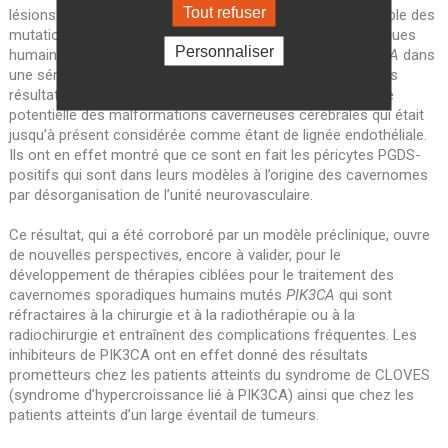
Tout refuser
lésions humaines les a incités à étudier l’implication possible des
mutations
PIK3CA
et
AKT1
dans les cavernomes sporadiques
Personnaliser
humains. Ils ont identifié 39% de mutations du gène
PIK3CA
dans
une série de 88 cavernomes sporadiques. Par ailleurs, leurs
résultats jettent une nouvelle lumière sur la cellule d’origine
potentielle des malformations caverneuses cérébrales qui était
jusqu’à présent considérée comme étant de lignée endothéliale.
Ils ont en effet montré que ce sont en fait les péricytes PGDS-
positifs qui sont dans leurs modèles à l’origine des cavernomes
par désorganisation de l’unité neurovasculaire.
Ce résultat, qui a été corroboré par un modèle préclinique, ouvre
de nouvelles perspectives, encore à valider, pour le
développement de thérapies ciblées pour le traitement des
cavernomes sporadiques humains mutés
PIK3CA
qui sont
réfractaires à la chirurgie et à la radiothérapie ou à la
radiochirurgie et entraînent des complications fréquentes. Les
inhibiteurs de PIK3CA ont en effet donné des résultats
prometteurs chez les patients atteints du syndrome de CLOVES
(syndrome d’hypercroissance lié à PIK3CA) ainsi que chez les
patients atteints d’un large éventail de tumeurs.