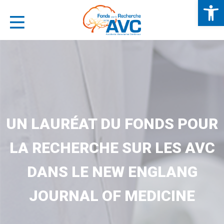
Ouv
Panneau de gestion des cookies
BMENU ( NOUS CONNAÎTRE )
BMENU ( S'INFORMER )
UN LAURÉAT DU FONDS POUR
BMENU ( LA RECHERCHE )
LA RECHERCHE SUR LES AVC
DANS LE NEW ENGLANG
BMENU ( NOUS SOUTENIR )
JOURNAL OF MEDICINE