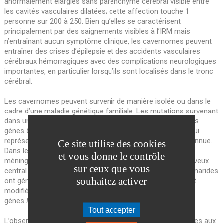
anormalement élargies sans parenchyme cérébral visible entre
les cavités vasculaires dilatées; cette affection touche 1
personne sur 200 à 250. Bien qu’elles se caractérisent
principalement par des saignements visibles à l’IRM mais
n’entraînant aucun symptôme clinique, les cavernomes peuvent
entraîner des crises d’épilepsie et des accidents vasculaires
cérébraux hémorragiques avec des complications neurologiques
importantes, en particulier lorsqu’ils sont localisés dans le tronc
cérébral.
Les cavernomes peuvent survenir de manière isolée ou dans le
cadre d’une maladie génétique familiale. Les mutations survenant
dans un contexte familial concernent dans 80% des cas les
gènes
CCM
. La génétique des cavernomes sporadiques, qui
représentent jusqu’à 90% des cas, est en revanche mal connue.
Ce site utilise des cookies
Dans le but d’étudier la tumorigenèse méningée et les
et vous donne le contrôle
méningiomes (la tumeur la plus fréquente du système nerveux
sur ceux que vous
central dont ils sont des experts), le Dr Peyre et le Pr Kalamarides
souhaitez activer
ont généré deux nouveaux modèles murins génétiquement
modifiés de méningiomes par mutation activatrice des
gènes
PIK3CA
et
AKT1
dans la voie PI3K-AKT-mTOR.
Tout accepter
L’observation inattendue de cavernomes typiques identiques aux