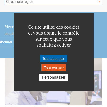
Ce site utilise des cookies
Abonnez-vous à notre newsletter pour être informé(e) des
et vous donne le contrôle
actualités du Fonds et des avancées de la recherche.
sur ceux que vous
abonner
souhaitez activer
Tout accepter
Tout refuser
Personnaliser